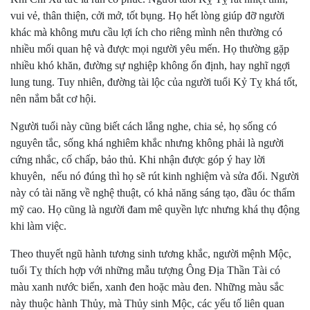
vui vẻ, thân thiện, cởi mở, tốt bụng. Họ hết lòng giúp đỡ người
khác mà không mưu cầu lợi ích cho riêng mình nên thường có
nhiều mối quan hệ và được mọi người yêu mến. Họ thường gặp
nhiều khó khăn, đường sự nghiệp không ổn định, hay nghĩ ngợi
lung tung. Tuy nhiên, đường tài lộc của người tuổi Kỷ Tỵ khá tốt,
nên nắm bắt cơ hội.
Người tuổi này cũng biết cách lắng nghe, chia sẻ, họ sống có
nguyên tắc, sống khá nghiêm khắc nhưng không phải là người
cứng nhắc, cố chấp, bảo thủ. Khi nhận được góp ý hay lời
khuyên, nếu nó đúng thì họ sẽ rút kinh nghiệm và sửa đổi. Người
này có tài năng về nghệ thuật, có khả năng sáng tạo, đầu óc thẩm
mỹ cao. Họ cũng là người đam mê quyền lực nhưng khá thụ động
khi làm việc.
Theo thuyết ngũ hành tương sinh tương khắc, người mệnh Mộc,
tuổi Tỵ thích hợp với những mẫu tượng Ông Địa Thần Tài có
màu xanh nước biển, xanh đen hoặc màu đen. Những màu sắc
này thuộc hành Thủy, mà Thủy sinh Mộc, các yếu tố liên quan