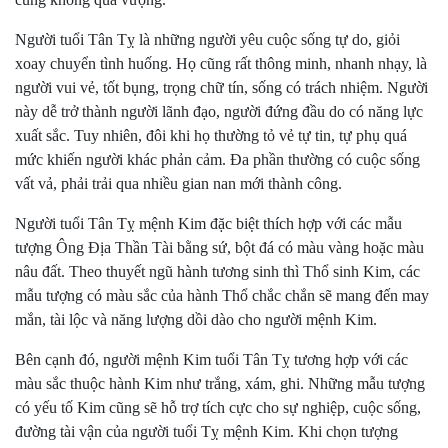
Người tuổi Tân Tỵ là những người yêu cuộc sống tự do, giỏi
xoay chuyển tình huống. Họ cũng rất thông minh, nhanh nhạy, là
người vui vẻ, tốt bụng, trọng chữ tín, sống có trách nhiệm. Người
này dễ trở thành người lãnh đạo, người đứng đầu do có năng lực
xuất sắc. Tuy nhiên, đôi khi họ thường tỏ vẻ tự tin, tự phụ quá
mức khiến người khác phản cảm. Đa phần thường có cuộc sống
vất vả, phải trải qua nhiều gian nan mới thành công.
Người tuổi Tân Tỵ mệnh Kim đặc biệt thích hợp với các mẫu
tượng Ông Địa Thần Tài bằng sứ, bột đá có màu vàng hoặc màu
nâu đất. Theo thuyết ngũ hành tương sinh thì Thổ sinh Kim, các
mẫu tượng có màu sắc của hành Thổ chắc chắn sẽ mang đến may
mắn, tài lộc và năng lượng dồi dào cho người mệnh Kim.
Bên cạnh đó, người mệnh Kim tuổi Tân Tỵ tương hợp với các
màu sắc thuộc hành Kim như trắng, xám, ghi. Những mẫu tượng
có yếu tố Kim cũng sẽ hỗ trợ tích cực cho sự nghiệp, cuộc sống,
đường tài vận của người tuổi Tỵ mệnh Kim. Khi chọn tượng