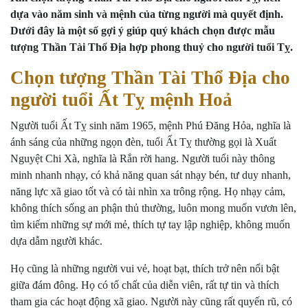
dựa vào năm sinh và mệnh của từng người mà quyết định.
Dưới đây là một số gợi ý giúp quý khách chọn được mẫu
tượng Thần Tài Thổ Địa hợp phong thuỷ cho người tuổi Tỵ.
Chọn tượng Thần Tài Thổ Địa cho
người tuổi Ất Tỵ mệnh Hoả
Người tuổi Ất Tỵ sinh năm 1965, mệnh Phú Đăng Hỏa, nghĩa là
ánh sáng của những ngọn đèn, tuổi Ất Tỵ thường gọi là Xuất
Nguyệt Chi Xà, nghĩa là Rắn rời hang. Người tuổi này thông
minh nhanh nhạy, có khả năng quan sát nhạy bén, tư duy nhanh,
năng lực xã giao tốt và có tài nhìn xa trông rộng. Họ nhạy cảm,
không thích sống an phận thủ thường, luôn mong muốn vươn lên,
tìm kiếm những sự mới mẻ, thích tự tay lập nghiệp, không muốn
dựa dẫm người khác.
Họ cũng là những người vui vẻ, hoạt bạt, thích trở nên nổi bật
giữa đám đông. Họ có tố chất của diễn viên, rất tự tin và thích
tham gia các hoạt động xã giao. Người này cũng rất quyến rũ, có