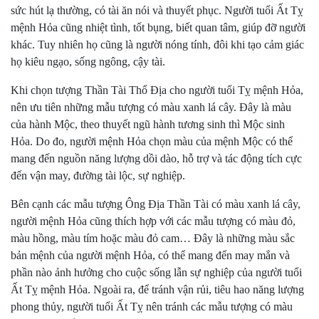
sức hút lạ thường, có tài ăn nói và thuyết phục. Người tuổi Ất Tỵ
mệnh Hỏa cũng nhiệt tình, tốt bụng, biết quan tâm, giúp đỡ người
khác. Tuy nhiên họ cũng là người nóng tính, đôi khi tạo cảm giác
họ kiêu ngạo, sống ngông, cậy tài.
Khi chọn tượng Thần Tài Thổ Địa cho người tuổi Tỵ mệnh Hỏa,
nên ưu tiên những mẫu tượng có màu xanh lá cây. Đây là màu
của hành Mộc, theo thuyết ngũ hành tương sinh thì Mộc sinh
Hỏa. Do đo, người mệnh Hỏa chọn màu của mệnh Mộc có thể
mang đến nguồn năng lượng dồi dào, hỗ trợ và tác động tích cực
đến vận may, đường tài lộc, sự nghiệp.
Bên cạnh các mẫu tượng Ông Địa Thần Tài có màu xanh lá cây,
người mệnh Hỏa cũng thích hợp với các mẫu tượng có màu đỏ,
màu hồng, màu tím hoặc màu đỏ cam… Đây là những màu sắc
bản mệnh của người mệnh Hỏa, có thể mang đến may mắn và
phần nào ảnh hưởng cho cuộc sống lẫn sự nghiệp của người tuổi
Ất Tỵ mệnh Hỏa. Ngoài ra, để tránh vận rủi, tiêu hao năng lượng
phong thủy, người tuổi Ất Tỵ nên tránh các mẫu tượng có màu