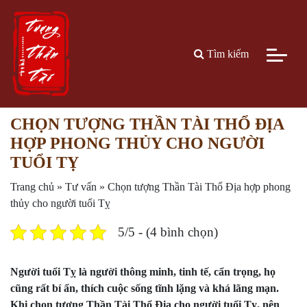
Tìm kiếm
CHỌN TƯỢNG THẦN TÀI THỔ ĐỊA
HỢP PHONG THỦY CHO NGƯỜI
TUỔI TỴ
Trang chủ
»
Tư vấn
»
Chọn tượng Thần Tài Thổ Địa hợp phong
thủy cho người tuổi Tỵ
5/5 - (4 bình chọn)
Người tuổi Tỵ là người thông minh, tinh tế, cẩn trọng, họ
cũng rất bí ẩn, thích cuộc sống tĩnh lặng và khá lãng mạn.
Khi chọn tượng Thần Tài Thổ Địa cho người tuổi Tỵ, nên