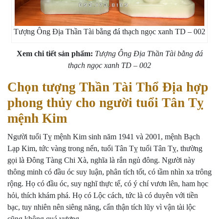
Tượng Ông Địa Thần Tài bằng đá thạch ngọc xanh TD – 002
Xem chi tiết sản phẩm:
Tượng Ông Địa Thần Tài bằng đá
thạch ngọc xanh TD – 002
Chọn tượng Thần Tài Thổ Địa hợp
phong thủy cho người tuổi Tân Tỵ
mệnh Kim
Người tuổi Tỵ mệnh Kim sinh năm 1941 và 2001, mệnh Bạch
Lạp Kim, tức vàng trong nến, tuổi Tân Tỵ tuổi Tân Tỵ, thường
gọi là Đông Tàng Chi Xà, nghĩa là rắn ngủ đông. Người này
thông minh có đầu óc suy luận, phân tích tốt, có tầm nhìn xa trông
rộng. Họ có đầu óc, suy nghĩ thực tế, có ý chí vươn lên, ham học
hỏi, thích khám phá. Họ có Lộc cách, tức là có duyên với tiền
bạc, tuy nhiên nên siêng năng, cẩn thận tích lũy vì vận tài lộc
cũng không quá vượng.