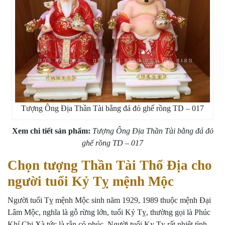
Tượng Ông Địa Thần Tài bằng đá đỏ ghế rồng TD – 017
Xem chi tiết sản phẩm:
Tượng Ông Địa Thần Tài bằng đá đỏ
ghế rồng TD – 017
Chọn tượng Thần Tài Thổ Địa cho
người tuổi Kỷ Tỵ mệnh Mộc
Người tuổi Tỵ mệnh Mộc sinh năm 1929, 1989 thuộc mệnh Đại
Lâm Mộc, nghĩa là gỗ rừng lớn, tuổi Kỷ Tỵ, thường gọi là Phúc
Khí Chi Xà tức là rắn có phúc. Người tuổi Kỵ Tỵ rất nhiệt tình,