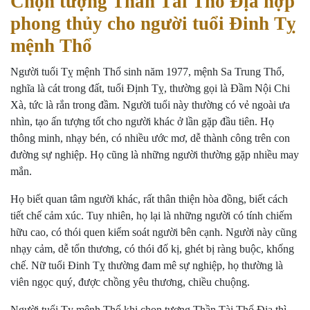
Chọn tượng Thần Tài Thổ Địa hợp
phong thủy cho người tuổi Đinh Tỵ
mệnh Thổ
Người tuổi Tỵ mệnh Thổ sinh năm 1977, mệnh Sa Trung Thổ,
nghĩa là cát trong đất, tuổi Định Tỵ, thường gọi là Đầm Nội Chi
Xà, tức là rắn trong đầm. Người tuổi này thường có vẻ ngoài ưa
nhìn, tạo ấn tượng tốt cho người khác ở lần gặp đầu tiên. Họ
thông minh, nhạy bén, có nhiều ước mơ, dễ thành công trên con
đường sự nghiệp. Họ cũng là những người thường gặp nhiều may
mắn.
Họ biết quan tâm người khác, rất thân thiện hòa đồng, biết cách
tiết chế cảm xúc. Tuy nhiên, họ lại là những người có tính chiếm
hữu cao, có thói quen kiểm soát người bên cạnh. Người này cũng
nhạy cảm, dễ tổn thương, có thói đố kị, ghét bị ràng buộc, khống
chế. Nữ tuổi Đinh Tỵ thường đam mê sự nghiệp, họ thường là
viên ngọc quý, được chồng yêu thương, chiều chuộng.
Người tuổi Tỵ mệnh Thổ khi chọn tượng Thần Tài Thổ Địa thì