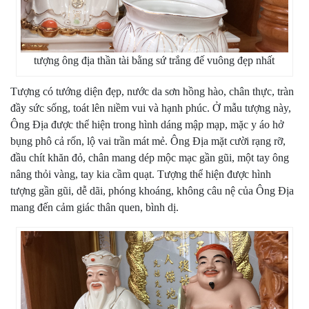
tượng ông địa thần tài bằng sứ trắng đế vuông đẹp nhất
Tượng có tướng diện đẹp, nước da sơn hồng hào, chân thực, tràn
đầy sức sống, toát lên niềm vui và hạnh phúc. Ở mẫu tượng này,
Ông Địa được thể hiện trong hình dáng mập mạp, mặc y áo hở
bụng phô cả rốn, lộ vai trần mát mẻ. Ông Địa mặt cười rạng rỡ,
đầu chít khăn đỏ, chân mang dép mộc mạc gần gũi, một tay ông
nâng thỏi vàng, tay kia cầm quạt. Tượng thể hiện được hình
tượng gần gũi, dễ dãi, phóng khoáng, không câu nệ của Ông Địa
mang đến cảm giác thân quen, bình dị.