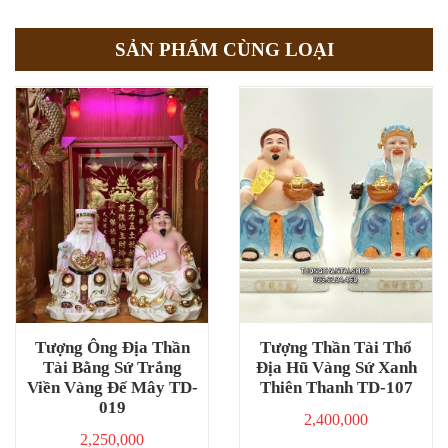
SẢN PHẨM CÙNG LOẠI
Tượng Ông Địa Thần
Tượng Thần Tài Thổ
Tài Bằng Sứ Trắng
Địa Hũ Vàng Sứ Xanh
Viền Vàng Đế Mây TD-
Thiên Thanh TD-107
019
2,400,000
2,250,000