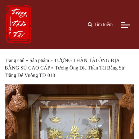
Tìm kiếm
Trang chủ
»
Sản phẩm
»
TƯỢNG THẦN TÀI ÔNG ĐỊA
BẰNG SỨ CAO CẤP
»
Tượng Ông Địa Thần Tài Bằng Sứ
Trắng Đế Vuông TD-018