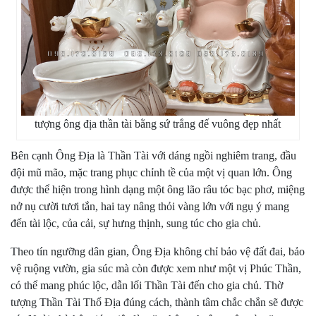
tượng ông địa thần tài bằng sứ trắng đế vuông đẹp nhất
Bên cạnh Ông Địa là Thần Tài với dáng ngồi nghiêm trang, đầu
đội mũ mão, mặc trang phục chỉnh tề của một vị quan lớn. Ông
được thể hiện trong hình dạng một ông lão râu tóc bạc phơ, miệng
nở nụ cười tươi tắn, hai tay nâng thỏi vàng lớn với ngụ ý mang
đến tài lộc, của cải, sự hưng thịnh, sung túc cho gia chủ.
Theo tín ngưỡng dân gian, Ông Địa không chỉ bảo vệ đất đai, bảo
vệ ruộng vườn, gia súc mà còn được xem như một vị Phúc Thần,
có thể mang phúc lộc, dẫn lối Thần Tài đến cho gia chủ. Thờ
tượng Thần Tài Thổ Địa đúng cách, thành tâm chắc chắn sẽ được