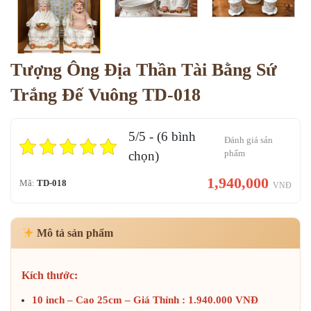
Tượng Ông Địa Thần Tài Bằng Sứ
Trắng Đế Vuông TD-018
5/5 - (6 bình
Đánh giá sản
phẩm
chọn)
1,940,000
Mã:
TD-018
VNĐ
Mô tả sản phẩm
Kích thước:
10 inch – Cao 25cm – Giá Thỉnh : 1.940.000 VNĐ