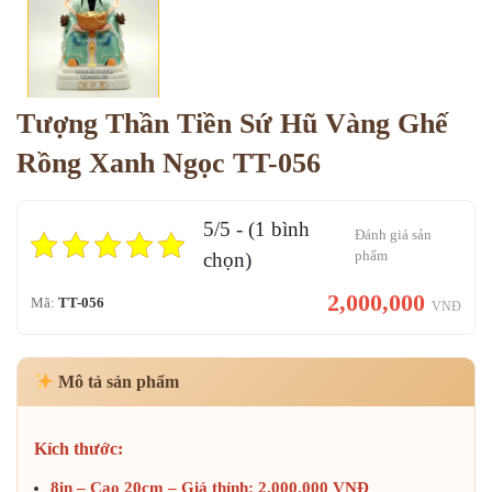
Tượng Thần Tiền Sứ Hũ Vàng Ghế
Rồng Xanh Ngọc TT-056
5/5 - (1 bình
Đánh giá sản
phẩm
chọn)
2,000,000
Mã:
TT-056
VNĐ
Mô tả sản phẩm
Kích thước:
8in – Cao 20cm – Giá thỉnh: 2.000.000 VNĐ