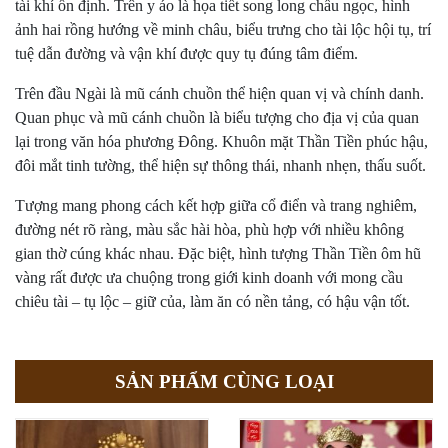
tài khí ổn định. Trên y áo là họa tiết song long chầu ngọc, hình
ảnh hai rồng hướng về minh châu, biểu trưng cho tài lộc hội tụ, trí
tuệ dẫn đường và vận khí được quy tụ đúng tâm điểm.
Trên đầu Ngài là mũ cánh chuồn thể hiện quan vị và chính danh.
Quan phục và mũ cánh chuồn là biểu tượng cho địa vị của quan
lại trong văn hóa phương Đông. Khuôn mặt Thần Tiền phúc hậu,
đôi mắt tinh tường, thể hiện sự thông thái, nhanh nhẹn, thấu suốt.
Tượng mang phong cách kết hợp giữa cổ điển và trang nghiêm,
đường nét rõ ràng, màu sắc hài hòa, phù hợp với nhiều không
gian thờ cúng khác nhau. Đặc biệt, hình tượng Thần Tiền ôm hũ
vàng rất được ưa chuộng trong giới kinh doanh với mong cầu
chiêu tài – tụ lộc – giữ của, làm ăn có nền tảng, có hậu vận tốt.
SẢN PHẨM CÙNG LOẠI