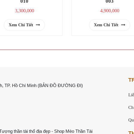
010
003
3,300,000
4,900,000
Xem Chi Tiết
Xem Chi Tiết
T
, TP. Hồ Chí Minh (
BẢN ĐỒ ĐƯỜNG ĐI
)
Li
Ch
Qu
Tượng thần tài thổ địa đẹp
-
Shop Mèo Thần Tài
T