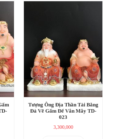
 Gấm
Tượng Ông Địa Thần Tài Bằng
TD-
Đá Vẽ Gấm Đế Vân Mây TD-
023
3,300,000