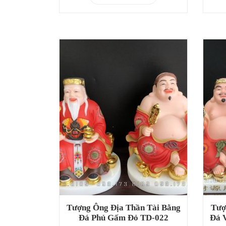
Tượng Ông Địa Thần Tài Bằng
Tượ
Đá Phủ Gấm Đỏ TD-022
Đá 