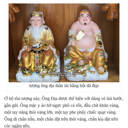
tượng ông địa thần tài bằng bột đá đẹp
Ở bộ tôn tượng này, Ông Địa được thể hiện với dáng vẻ hài hước,
gần gũi. Ông mặc y áo hở ngực phô cả rốn, đầu chít khăn vàng,
một tay nâng thỏi vàng lớn, một tay phe phẩy chiếc quạt vàng.
Ông đi chân trần, một chân đặt trên thỏi vàng, chân kia đặt trên
cóc ngậm tiền.