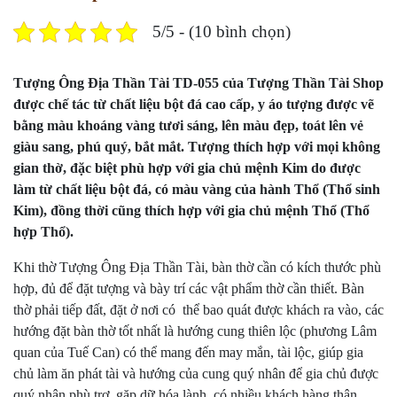
5/5 - (10 bình chọn)
Tượng Ông Địa Thần Tài TD-055 của Tượng Thần Tài Shop
được chế tác từ chất liệu bột đá cao cấp, y áo tượng được vẽ
bằng màu khoáng vàng tươi sáng, lên màu đẹp, toát lên vẻ
giàu sang, phú quý, bắt mắt. Tượng thích hợp với mọi không
gian thờ, đặc biệt phù hợp với gia chủ mệnh Kim do được
làm từ chất liệu bột đá, có màu vàng của hành Thổ (Thổ sinh
Kim), đồng thời cũng thích hợp với gia chủ mệnh Thổ (Thổ
hợp Thổ).
Khi thờ
Tượng Ông Địa Thần Tài
, bàn thờ cần có kích thước phù
hợp, đủ để đặt tượng và bày trí các vật phẩm thờ cần thiết. Bàn
thờ phải tiếp đất, đặt ở nơi có thể bao quát được khách ra vào, các
hướng đặt bàn thờ tốt nhất là hướng cung thiên lộc (phương Lâm
quan của Tuế Can) có thể mang đến may mắn, tài lộc, giúp gia
chủ làm ăn phát tài và hướng của cung quý nhân để gia chủ được
quý nhân phù trợ, gặp dữ hóa lành, có nhiều khách hàng thân