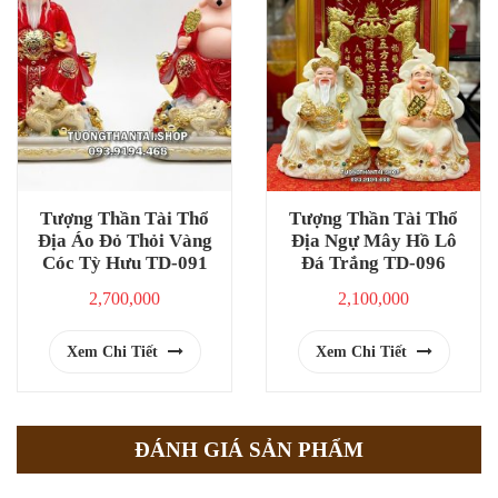
Tượng Thần Tài Thổ
Tượng Thần Tài Thổ
Địa Áo Đỏ Thỏi Vàng
Địa Ngự Mây Hồ Lô
Cóc Tỳ Hưu TD-091
Đá Trắng TD-096
2,700,000
2,100,000
Xem Chi Tiết
Xem Chi Tiết
ĐÁNH GIÁ SẢN PHẨM