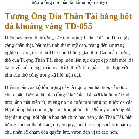
tượng ông địa thần tài bằng bột đá đẹp
Tượng Ông Địa Thần Tài bằng bột
đá khoáng vàng TD-055
Hiện nay, trên thị trường, các tôn
tượng Thần Tài Thổ Địa
ngày
càng chân thật, bắt mắt, tính thẩm mỹ cao, mang đến sự trang
nghiêm, sang trọng, nổi bật cho không gian thờ. Các mẫu tượng
thờ của Tượng Thần Tài shop luôn liên tục được cập nhật mới, đa
dạng về kiểu dáng, mẫu mã, kích thước lẫn giá cả, phù hợp với
nhu cầu thờ cúng trong xã hội hiện đại.
Điểm nhấn của bộ tôn tượng này là ngũ quan hài hòa, cân đối,
chân thật. Tượng thể hiện Ông Địa Thần Tài với khuôn mặt vui
tươi, ánh mắt hiền từ, miệng nở nụ cười tươi rạng rỡ, nước da các
Ngài hồng hào tràn ngập sinh khí, phúc khí. Phần y áo tượng đặc
biệt ấn tượng, nổi bật là họa tiết chim hạc trên y áo Thần Tài, biểu
tượng cho sự thanh cao, quyền quý, tuổi thọ sáng suốt với hàm ý
chủ nhân sẽ chạm đến quyền lực, vươn đến vị trí cao hơn.