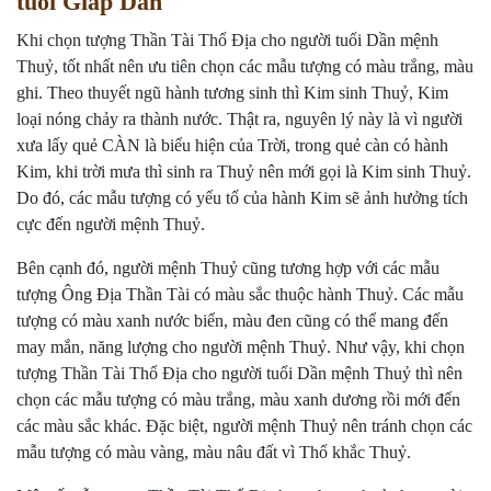
tuổi Giáp Dần
Khi chọn tượng Thần Tài Thổ Địa cho người tuổi Dần mệnh
Thuỷ, tốt nhất nên ưu tiên chọn các mẫu tượng có màu trắng, màu
ghi. Theo thuyết ngũ hành tương sinh thì Kim sinh Thuỷ, Kim
loại nóng chảy ra thành nước. Thật ra, nguyên lý này là vì người
xưa lấy quẻ CÀN là biểu hiện của Trời, trong quẻ càn có hành
Kim, khi trời mưa thì sinh ra Thuỷ nên mới gọi là Kim sinh Thuỷ.
Do đó, các mẫu tượng có yếu tố của hành Kim sẽ ảnh hưởng tích
cực đến người mệnh Thuỷ.
Bên cạnh đó, người mệnh Thuỷ cũng tương hợp với các mẫu
tượng Ông Địa Thần Tài có màu sắc thuộc hành Thuỷ. Các mẫu
tượng có màu xanh nước biển, màu đen cũng có thể mang đến
may mắn, năng lượng cho người mệnh Thuỷ. Như vậy, khi chọn
tượng Thần Tài Thổ Địa cho người tuổi Dần mệnh Thuỷ thì nên
chọn các mẫu tượng có màu trắng, màu xanh dương rồi mới đến
các màu sắc khác. Đặc biệt, người mệnh Thuỷ nên tránh chọn các
mẫu tượng có màu vàng, màu nâu đất vì Thổ khắc Thuỷ.