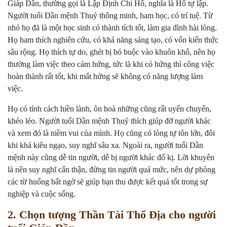
Giáp Dần, thường gọi là Lập Định Chi Hổ, nghĩa là Hổ tự lập.
Người tuổi Dần mệnh Thuỷ thông minh, ham học, có trí tuệ. Từ
nhỏ họ đã là một học sinh có thành tích tốt, làm gia đình hài lòng.
Họ ham thích nghiên cứu, có khả năng sáng tạo, có vốn kiến thức
sâu rộng. Họ thích tự do, ghét bị bó buộc vào khuôn khổ, nên họ
thường làm việc theo cảm hứng, tức là khi có hứng thì công việc
hoàn thành rất tốt, khi mất hứng sẽ không có năng lượng làm
việc.
Họ có tính cách hiền lành, ôn hoà những cũng rất uyển chuyển,
khéo léo. Người tuổi Dần mệnh Thuỷ thích giúp đỡ người khác
và xem đó là niềm vui của mình. Họ cũng có lòng tự tôn lớn, đôi
khi khá kiêu ngạo, suy nghĩ sâu xa. Ngoài ra, người tuổi Dần
mệnh này cũng dễ tin người, dễ bị người khác đố kị. Lời khuyên
là nên suy nghĩ cẩn thận, đừng tin người quá mức, nên dự phòng
các từ huống bất ngờ sẽ giúp bạn thu được kết quả tốt trong sự
nghiệp và cuộc sống.
2. Chọn tượng Thần Tài Thổ Địa cho người