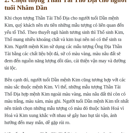
tuổi Nhâm Dần
Khi chọn tượng Thần Tài Thổ Địa cho người tuổi Dần mệnh
Kim, quý khách nên ưu tiên những mẫu tượng có liên quan đến
yếu tố Thổ. Theo thuyết ngũ hành tương sinh thì Thổ sinh Kim,
Thổ mang nhiều khoáng chất và kim loại nên nó có thể sinh ra
Kim. Người mệnh Kim sử dụng các mẫu tượng Ông Địa Thần
Tài bằng các chất liệu bột đá, sứ có màu vàng, màu nâu đất sẽ
đem đến nguồn năng lượng dồi dào, cải thiện vận may và đường
tài lộc.
Bên cạnh đó, người tuổi Dần mệnh Kim cũng tương hợp với các
màu sắc thuộc mệnh Kim. Vì thế, những mẫu tượng Thần Tài
Thổ Địa hợp mệnh Kim ngoài màu vàng, màu nâu đất thì còn có
màu trắng, màu xám, màu ghi. Người tuổi Dần mệnh Kim tốt nhất
nên tránh chọn những mẫu tượng có màu đỏ thuộc hành Hoả vì
Hoả và Kim xung khắc với nhau sẽ gây hao hụt tài vận, ảnh
hưởng đến may mắn, dễ gặp rủi ro.