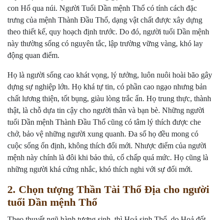
con Hổ qua núi. Người Tuổi Dần mệnh Thổ có tính cách đặc
trưng của mệnh Thành Đầu Thổ, dạng vật chất được xây dựng
theo thiết kế, quy hoạch định trước. Do đó, người tuổi Dần mệnh
này thường sống có nguyên tắc, lập trường vững vàng, khó lay
động quan điểm.
Họ là người sống cao khát vọng, lý tưởng, luôn nuôi hoài bão gây
dựng sự nghiệp lớn. Họ khá tự tin, có phần cao ngạo nhưng bản
chất lương thiện, tốt bụng, giàu lòng trắc ẩn. Họ trung thực, thành
thật, là chỗ dựa tin cậy cho người thân và bạn bè. Những người
tuổi Dần mệnh Thành Đầu Thổ cũng có tâm lý thích được che
chở, bảo vệ những người xung quanh. Đa số họ đều mong có
cuộc sống ổn định, không thích đổi mới. Nhược điểm của người
mệnh này chính là đôi khi bảo thủ, cố chấp quá mức. Họ cũng là
những người khá cứng nhắc, khó thích nghi với sự đổi mới.
2. Chọn tượng Thần Tài Thổ Địa cho người
tuổi Dần mệnh Thổ
Theo thuyết ngũ hành tương sinh, thì Hoả sinh Thổ, do Hoả đốt