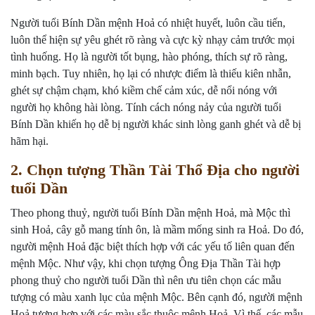
Người tuổi Bính Dần mệnh Hoả có nhiệt huyết, luôn cầu tiến,
luôn thể hiện sự yêu ghét rõ ràng và cực kỳ nhạy cảm trước mọi
tình huống. Họ là người tốt bụng, hào phóng, thích sự rõ ràng,
minh bạch. Tuy nhiên, họ lại có nhược điểm là thiếu kiên nhẫn,
ghét sự chậm chạm, khó kiềm chế cảm xúc, dễ nổi nóng với
người họ không hài lòng. Tính cách nóng nảy của người tuổi
Bính Dần khiến họ dễ bị người khác sinh lòng ganh ghét và dễ bị
hãm hại.
2. Chọn tượng Thần Tài Thổ Địa cho người
tuổi Dần
Theo phong thuỷ, người tuổi Bính Dần mệnh Hoả, mà Mộc thì
sinh Hoả, cây gỗ mang tính ôn, là mầm mống sinh ra Hoả. Do đó,
người mệnh Hoả đặc biệt thích hợp với các yếu tố liên quan đến
mệnh Mộc. Như vậy, khi chọn tượng Ông Địa Thần Tài hợp
phong thuỷ cho người tuổi Dần thì nên ưu tiên chọn các mẫu
tượng có màu xanh lục của mệnh Mộc. Bên cạnh đó, người mệnh
Hoả tương hợp với các màu sắc thuộc mệnh Hoả. Vì thế, các mẫu