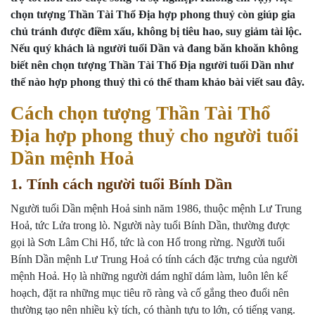
chọn tượng Thần Tài Thổ Địa hợp phong thuỷ còn giúp gia
chủ tránh được điềm xấu, không bị tiêu hao, suy giảm tài lộc.
Nếu quý khách là người tuổi Dần và đang băn khoăn không
biết nên chọn tượng Thần Tài Thổ Địa người tuổi Dần như
thế nào hợp phong thuỷ thì có thể tham khảo bài viết sau đây.
Cách chọn tượng Thần Tài Thổ
Địa hợp phong thuỷ cho người tuổi
Dần mệnh Hoả
1. Tính cách người tuổi Bính Dần
Người tuổi Dần mệnh Hoả sinh năm 1986, thuộc mệnh Lư Trung
Hoả, tức Lửa trong lò. Người này tuổi Bính Dần, thường được
gọi là Sơn Lâm Chi Hổ, tức là con Hổ trong rừng. Người tuổi
Bính Dần mệnh Lư Trung Hoả có tính cách đặc trưng của người
mệnh Hoả. Họ là những người dám nghĩ dám làm, luôn lên kế
hoạch, đặt ra những mục tiêu rõ ràng và cố gắng theo đuổi nên
thường tạo nên nhiều kỳ tích, có thành tựu to lớn, có tiếng vang.