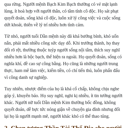
qua rừng. Người mệnh Bạch Kim Bạch thường có vẻ mặt lạnh
lùng, ít hoà hợp với người thân, có tâm tính cô độc. Họ sát phạt
quyết đoán, sống khá cô độc, luôn xử lý công việc và cuộc sống
dứt khoát, thiên về lý trí nhiều hơn tình cảm.
Từ nhỏ, người tuổi Dần mệnh này đã khá bướng bỉnh, khó uốn
nắn, phải mất nhiều công sức dạy dỗ. Khi trưởng thành, họ thay
đổi rõ rệt, thường thuộc tuýp người sống nội tâm, thích suy nghĩ
nhiều hơn là bộc bạch, thể hiện ra ngoài. Họ quyết đoán, sống có
nghĩa khí, đề cao sự công bằng. Họ cũng là những người trung
thực, ham mê làm việc, kiếm tiền, có chí tiến thủ, luôn phấn đấu
vì công danh sự nghiệp.
Tuy nhiên, nhược điểm của họ là khá cố chấp, không chịu nghe
góp ý, khuyên bảo. Họ suy nghĩ, nghi kị nhiều, ít tin tưởng người
khác. Người nữ tuổi Dần mệnh Kim thường bốc đồng, không
quyết đoán, dễ bực tức nóng giận về chuyện gia đình nhưng đổi
lại họ là người mạnh mẽ, người khác khó có thể thao túng.
2. Chọn tượng Thần Tài Thổ Địa cho người