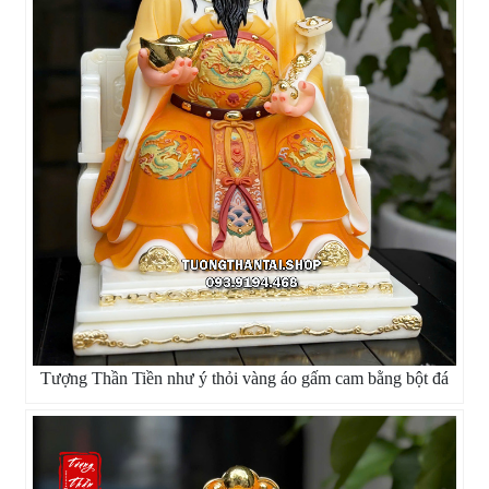
Tượng Thần Tiền như ý thỏi vàng áo gấm cam bằng bột đá