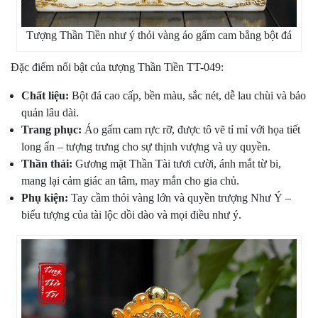
Tượng Thần Tiền như ý thỏi vàng áo gấm cam bằng bột đá
Đặc điểm nổi bật của tượng Thần Tiền TT-049:
Chất liệu:
Bột đá cao cấp, bền màu, sắc nét, dễ lau chùi và bảo
quản lâu dài.
Trang phục:
Áo gấm cam rực rỡ, được tô vẽ tỉ mỉ với họa tiết
long ẩn – tượng trưng cho sự thịnh vượng và uy quyền.
Thần thái:
Gương mặt Thần Tài tươi cười, ánh mắt từ bi,
mang lại cảm giác an tâm, may mắn cho gia chủ.
Phụ kiện:
Tay cầm thỏi vàng lớn và quyền trượng Như Ý –
biểu tượng của tài lộc dồi dào và mọi điều như ý.