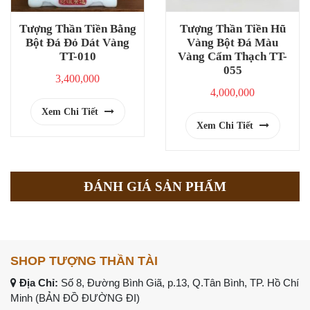
Tượng Thần Tiền Bằng
Tượng Thần Tiền Hũ
Bột Đá Đỏ Dát Vàng
Vàng Bột Đá Màu
TT-010
Vàng Cẩm Thạch TT-
055
3,400,000
4,000,000
Xem Chi Tiết
Xem Chi Tiết
ĐÁNH GIÁ SẢN PHẨM
SHOP TƯỢNG THẦN TÀI
Địa Chỉ:
Số 8, Đường Bình Giã, p.13, Q.Tân Bình, TP. Hồ Chí
Minh (
BẢN ĐỒ ĐƯỜNG ĐI
)