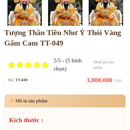
Tượng Thần Tiền Như Ý Thỏi Vàng
Gấm Cam TT-049
5/5 - (5 bình
Đánh giá sản
phẩm
chọn)
3,800,000
Mã:
TT-049
VNĐ
Mô tả sản phẩm
Kích thước :