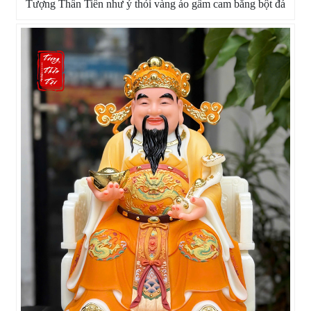
Tượng Thần Tiền như ý thỏi vàng áo gấm cam bằng bột đá