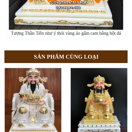
Tượng Thần Tiền như ý thỏi vàng áo gấm cam bằng bột đá
SẢN PHẨM CÙNG LOẠI