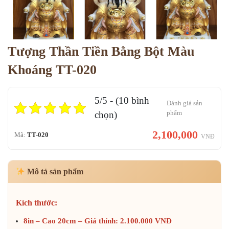
Tượng Thần Tiền Bằng Bột Màu
Khoáng TT-020
5/5 - (10 bình
Đánh giá sản
phẩm
chọn)
2,100,000
Mã:
TT-020
VNĐ
Mô tả sản phẩm
Kích thước:
8in – Cao 20cm – Giá thỉnh: 2.100.000 VNĐ