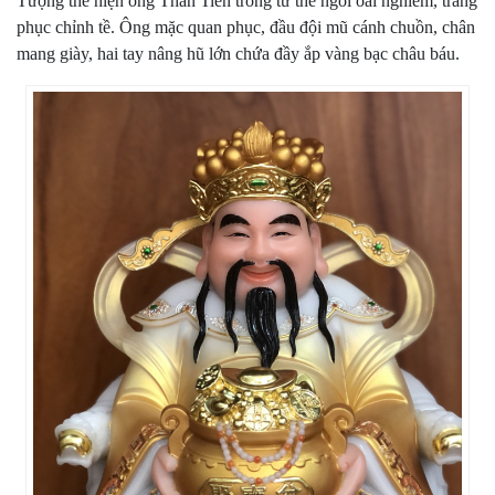
Tượng thể hiện ông Thần Tiền trong tư thế ngồi oai nghiêm, trang
phục chỉnh tề. Ông mặc quan phục, đầu đội mũ cánh chuồn, chân
mang giày, hai tay nâng hũ lớn chứa đầy ắp vàng bạc châu báu.