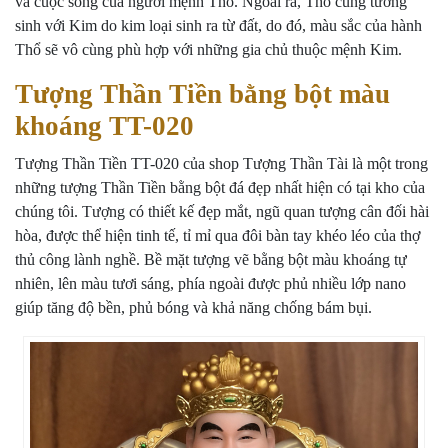
và cuộc sống của người mệnh Thổ. Ngoài ra, Thổ cũng tương
sinh với Kim do kim loại sinh ra từ đất, do đó, màu sắc của hành
Thổ sẽ vô cùng phù hợp với những gia chủ thuộc mệnh Kim.
Tượng Thần Tiền bằng bột màu
khoáng TT-020
Tượng Thần Tiền TT-020 của shop Tượng Thần Tài là một trong
những
tượng Thần Tiền bằng bột đá đẹp
nhất hiện có tại kho của
chúng tôi. Tượng có thiết kế đẹp mắt, ngũ quan tượng cân đối hài
hòa, được thể hiện tinh tế, tỉ mỉ qua đôi bàn tay khéo léo của thợ
thủ công lành nghề. Bề mặt tượng vẽ bằng bột màu khoáng tự
nhiên, lên màu tươi sáng, phía ngoài được phủ nhiều lớp nano
giúp tăng độ bền, phủ bóng và khả năng chống bám bụi.