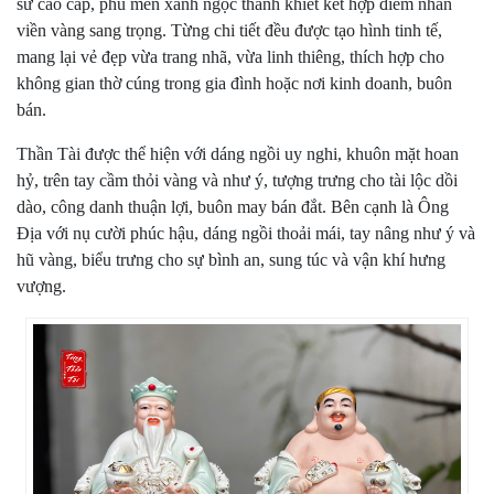
sứ cao cấp, phủ men xanh ngọc thanh khiết kết hợp điểm nhấn
viền vàng sang trọng. Từng chi tiết đều được tạo hình tinh tế,
mang lại vẻ đẹp vừa trang nhã, vừa linh thiêng, thích hợp cho
không gian thờ cúng trong gia đình hoặc nơi kinh doanh, buôn
bán.
Thần Tài được thể hiện với dáng ngồi uy nghi, khuôn mặt hoan
hỷ, trên tay cầm thỏi vàng và như ý, tượng trưng cho tài lộc dồi
dào, công danh thuận lợi, buôn may bán đắt. Bên cạnh là Ông
Địa với nụ cười phúc hậu, dáng ngồi thoải mái, tay nâng như ý và
hũ vàng, biểu trưng cho sự bình an, sung túc và vận khí hưng
vượng.