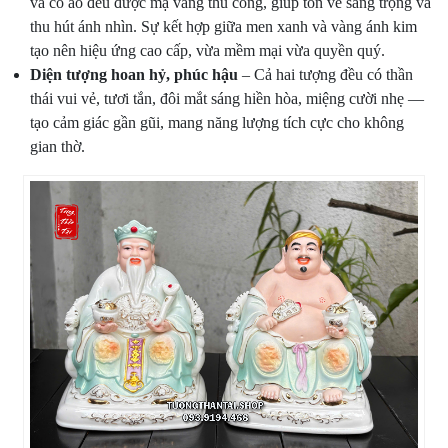
và cổ áo đều được mạ vàng thủ công, giúp tôn vẻ sang trọng và
thu hút ánh nhìn. Sự kết hợp giữa men xanh và vàng ánh kim
tạo nên hiệu ứng cao cấp, vừa mềm mại vừa quyền quý.
Diện tượng hoan hỷ, phúc hậu
– Cả hai tượng đều có thần
thái vui vẻ, tươi tắn, đôi mắt sáng hiền hòa, miệng cười nhẹ —
tạo cảm giác gần gũi, mang năng lượng tích cực cho không
gian thờ.