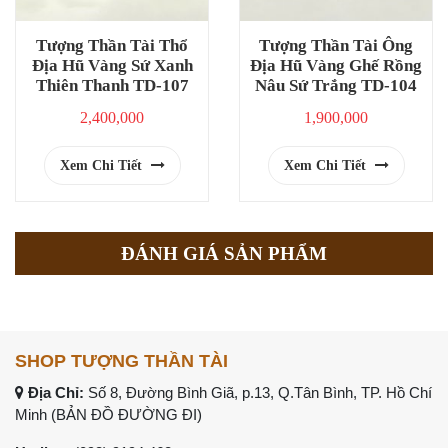
Tượng Thần Tài Thổ
Tượng Thần Tài Ông
Địa Hũ Vàng Sứ Xanh
Địa Hũ Vàng Ghế Rồng
Thiên Thanh TD-107
Nâu Sứ Trắng TD-104
2,400,000
1,900,000
Xem Chi Tiết
Xem Chi Tiết
ĐÁNH GIÁ SẢN PHẨM
SHOP TƯỢNG THẦN TÀI
Địa Chỉ:
Số 8, Đường Bình Giã, p.13, Q.Tân Bình, TP. Hồ Chí
Minh (
BẢN ĐỒ ĐƯỜNG ĐI
)