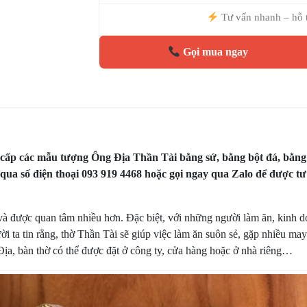
Tư vấn nhanh – hỗ 
Gọi mua ngay
ấp các mẫu tượng Ông Địa Thần Tài bằng sứ, bằng bột đá, bằng 
 qua số điện thoại 093 919 4468 hoặc gọi ngay qua Zalo để được tư 
à được quan tâm nhiều hơn. Đặc biệt, với những người làm ăn, kinh d
i ta tin rằng, thờ Thần Tài sẽ giúp việc làm ăn suôn sẻ, gặp nhiều may
ịa, bàn thờ có thể được đặt ở công ty, cửa hàng hoặc ở nhà riêng…