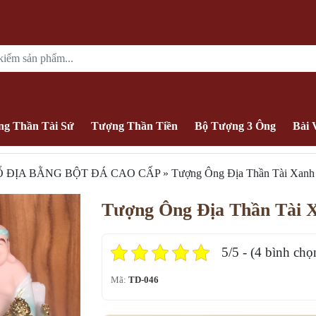
g Thần Tài Sứ
Tượng Thần Tiền
Bộ Tượng 3 Ông
Bài 
 ĐỊA BẰNG BỘT ĐÁ CAO CẤP
»
Tượng Ông Địa Thần Tài Xan
Tượng Ông Địa Thần Tài 
5/5 - (4 bình chọ
Mã:
TD-046