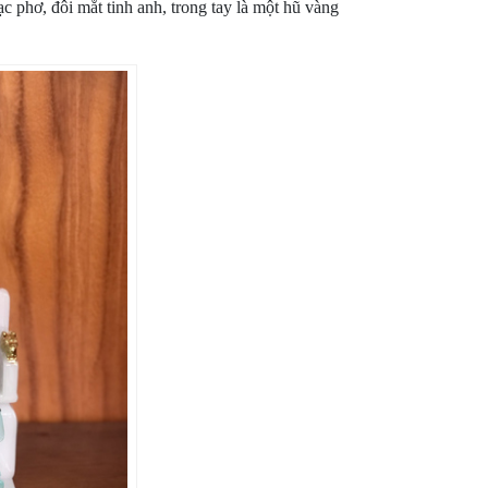
 phơ, đôi mắt tinh anh, trong tay là một hũ vàng