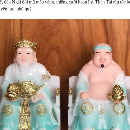
ề, đầu Ngài đội mũ mão vàng, miệng cười hoan hỷ. Thần Tài râu tóc bạc
uyền lực, phú quý.