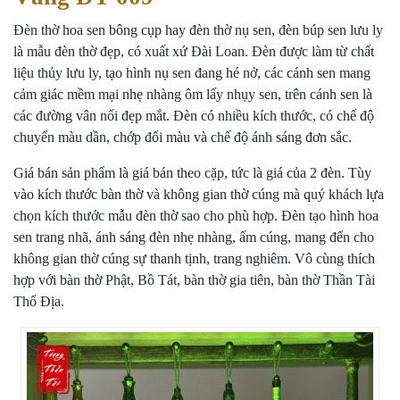
Đèn thờ hoa sen bông cụp hay đèn thờ nụ sen, đèn búp sen lưu ly
là mẫu đèn thờ đẹp, có xuất xứ Đài Loan. Đèn được làm từ chất
liệu thủy lưu ly, tạo hình nụ sen đang hé nở, các cánh sen mang
cảm giác mềm mại nhẹ nhàng ôm lấy nhụy sen, trên cánh sen là
các đường vân nổi đẹp mắt. Đèn có nhiều kích thước, có chế độ
chuyển màu dần, chớp đổi màu và chế độ ánh sáng đơn sắc.
Giá bán sản phẩm là giá bán theo cặp, tức là giá của 2 đèn. Tùy
vào kích thước bàn thờ và không gian thờ cúng mà quý khách lựa
chọn kích thước mẫu đèn thờ sao cho phù hợp. Đèn tạo hình hoa
sen trang nhã, ánh sáng đèn nhẹ nhàng, ấm cúng, mang đến cho
không gian thờ cúng sự thanh tịnh, trang nghiêm. Vô cùng thích
hợp với bàn thờ Phật, Bồ Tát, bàn thờ gia tiên, bàn thờ Thần Tài
Thổ Địa.