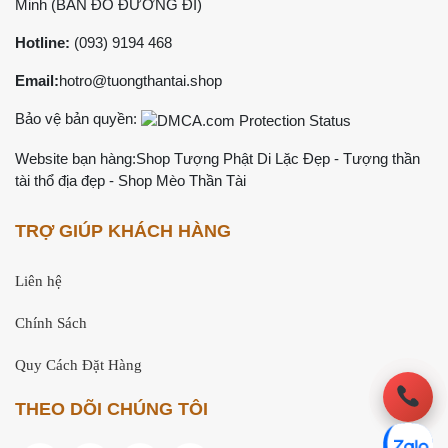
Minh (
BẢN ĐỒ ĐƯỜNG ĐI
)
Hotline:
(093) 9194 468
Email:
hotro@tuongthantai.shop
Bảo vệ bản quyền:
Website bạn hàng:
Shop Tượng Phật Di Lặc Đẹp
-
Tượng thần
tài thổ địa đẹp
-
Shop Mèo Thần Tài
TRỢ GIÚP KHÁCH HÀNG
Liên hệ
Chính Sách
Quy Cách Đặt Hàng
THEO DÕI CHÚNG TÔI