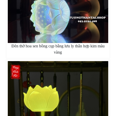
Đèn thờ hoa sen bông cụp bằng lưu ly thân hợp kim màu
vàng