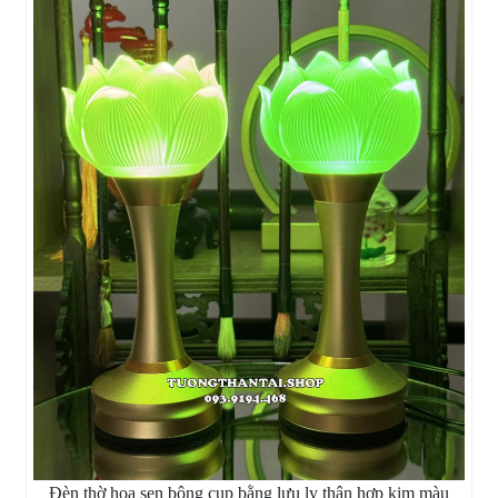
Đèn thờ hoa sen bông cụp bằng lưu ly thân hợp kim màu