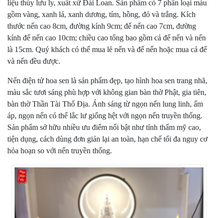
liệu thủy lưu ly, xuất xứ Đài Loan. Sản phẩm có 7 phân loại màu
gồm vàng, xanh lá, xanh dương, tím, hồng, đỏ và trắng. Kích
thước nến cao 8cm, đường kính 9cm; đế nến cao 7cm, đường
kính đế nến cao 10cm; chiều cao tổng bao gồm cả đế nến và nến
là 15cm. Quý khách có thể mua lẻ nến và đế nến hoặc mua cả đế
và nến đều được.
Nến điện tử hoa sen là sản phẩm đẹp, tạo hình hoa sen trang nhã,
màu sắc tươi sáng phù hợp với không gian bàn thờ Phật, gia tiên,
bàn thờ Thần Tài Thổ Địa. Ánh sáng từ ngọn nến lung linh, ấm
áp, ngọn nến có thể lắc lư giống hệt với ngọn nến truyền thống.
Sản phẩm sở hữu nhiều ưu điểm nổi bật như tính thẩm mỹ cao,
tiện dụng, cách dùng đơn giản lại an toàn, hạn chế tối đa nguy cơ
hỏa hoạn so với nến truyền thống.