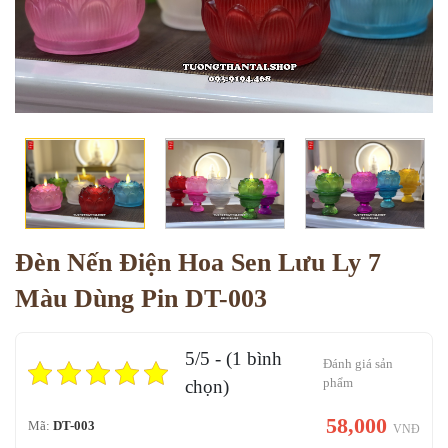
Đèn Nến Điện Hoa Sen Lưu Ly 7
Màu Dùng Pin DT-003
5/5 - (1 bình
Đánh giá sản
phẩm
chọn)
58,000
Mã:
DT-003
VNĐ