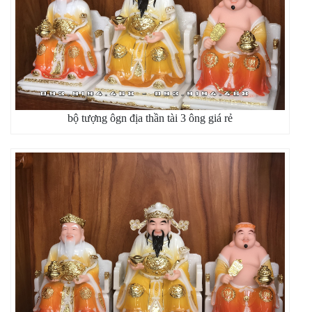
bộ tượng ôgn địa thần tài 3 ông giá rẻ