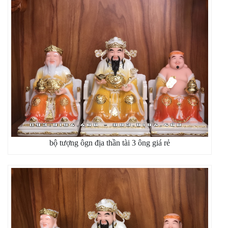
bộ tượng ôgn địa thần tài 3 ông giá rẻ