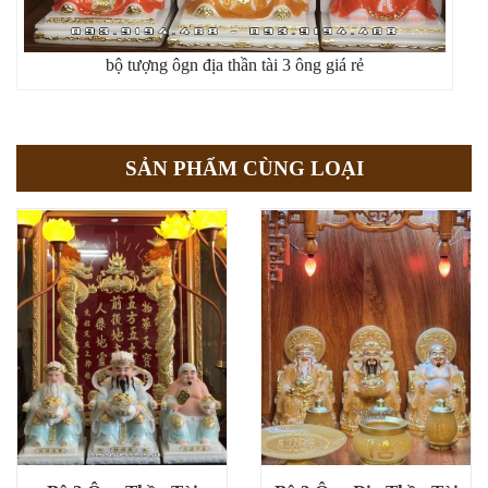
bộ tượng ôgn địa thần tài 3 ông giá rẻ
SẢN PHẨM CÙNG LOẠI