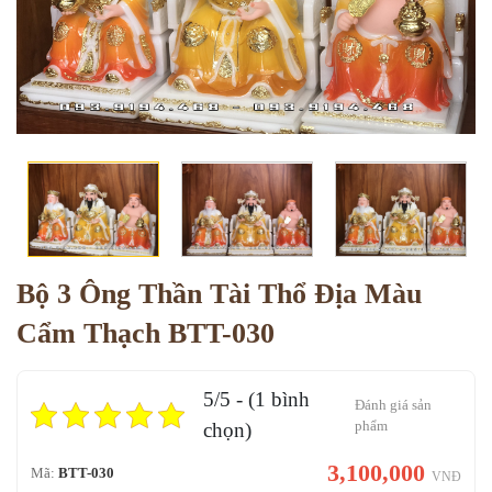
Bộ 3 Ông Thần Tài Thổ Địa Màu
Cẩm Thạch BTT-030
5/5 - (1 bình
Đánh giá sản
phẩm
chọn)
3,100,000
Mã:
BTT-030
VNĐ