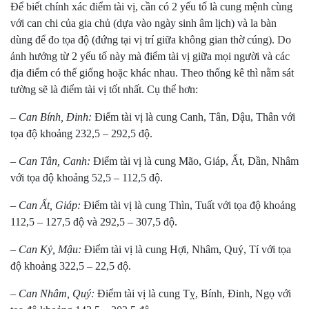
Để biết chính xác điểm tài vị, cần có 2 yếu tố là cung mệnh cùng
với can chi của gia chủ (dựa vào ngày sinh âm lịch) và la bàn
dùng để đo tọa độ (đứng tại vị trí giữa không gian thờ cúng). Do
ảnh hưởng từ 2 yếu tố này mà điểm tài vị giữa mọi người và các
địa điểm có thể giống hoặc khác nhau. Theo thống kê thì nằm sát
tường sẽ là điểm tài vị tốt nhất. Cụ thể hơn:
–
C
an Bính, Đinh:
Điểm tài vị là cung Canh, Tân, Dậu, Thân với
tọa độ khoảng 232,5 – 292,5 độ.
–
Can Tân, Canh:
Điểm tài vị là cung Mão, Giáp, Ất, Dần, Nhâm
với tọa độ khoảng 52,5 – 112,5 độ.
– Can Ất, Giáp:
Điểm tài vị là cung Thìn, Tuất với tọa độ khoảng
112,5 – 127,5 độ và 292,5 – 307,5 độ.
–
Can Kỷ, Mậu:
Điểm tài vị là cung Hợi, Nhâm, Quý, Tí với tọa
độ khoảng 322,5 – 22,5 độ.
–
Can Nhâm, Quý:
Điểm tài vị là cung Tỵ, Bính, Đinh, Ngọ với