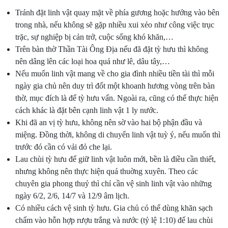
Tránh đặt linh vật quay mặt về phía gương hoặc hướng vào bên
trong nhà, nếu không sẽ gặp nhiều xui xẻo như công việc trục
trặc, sự nghiệp bị cản trở, cuộc sống khó khăn,…
Trên bàn thờ Thần Tài Ông Địa nếu đã đặt tỳ hưu thì không
nên dâng lên các loại hoa quả như lê, dâu tây,…
Nếu muốn linh vật mang về cho gia đình nhiều tiền tài thì mỗi
ngày gia chủ nên duy trì đốt một khoanh hương vòng trên bàn
thờ, mục đích là để tỳ hưu vấn. Ngoài ra, cũng có thể thực hiện
cách khác là đặt bên cạnh linh vật 1 ly nước.
Khi đã an vị tỳ hưu, không nên sờ vào hai bộ phận đầu và
miệng. Đồng thời, không di chuyển linh vật tuỳ ý, nếu muốn thì
trước đó cần có vải đỏ che lại.
Lau chùi tỳ hưu để giữ linh vật luôn mới, bền là điều cần thiết,
nhưng không nên thực hiện quá thuờng xuyên. Theo các
chuyên gia phong thuỷ thì chỉ cần vệ sinh linh vật vào những
ngày 6/2, 2/6, 14/7 và 12/9 âm lịch.
Có nhiều cách vệ sinh tỳ hưu. Gia chủ có thể dùng khăn sạch
chấm vào hỗn hợp rượu trắng và nước (tỷ lệ 1:10) để lau chùi