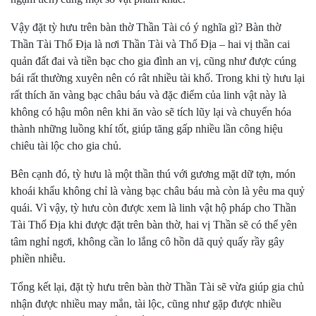
Vậy đặt tỳ hưu trên bàn thờ Thần Tài có ý nghĩa gì? Bàn thờ
Thần Tài Thổ Địa là nơi Thần Tài và Thổ Địa – hai vị thần cai
quản đất đai và tiền bạc cho gia đình an vị, cũng như được cúng
bái rất thường xuyên nên có rât nhiều tài khố. Trong khi tỳ hưu lại
rất thích ăn vàng bạc châu báu và đặc điểm của linh vật này là
không có hậu môn nên khi ăn vào sẽ tích lũy lại và chuyển hóa
thành những luồng khí tốt, giúp tăng gấp nhiều lần công hiệu
chiêu tài lộc cho gia chủ.
Bên cạnh đó, tỳ hưu là một thần thú với gương mặt dữ tợn, món
khoái khẩu không chỉ là vàng bạc châu báu mà còn là yêu ma quỷ
quái. Vì vậy, tỳ hưu còn được xem là linh vật hộ pháp cho Thần
Tài Thổ Địa khi được đặt trên bàn thờ, hai vị Thần sẽ có thể yên
tâm nghỉ ngơi, không cần lo lắng cô hồn dã quỷ quấy rầy gây
phiền nhiễu.
Tổng kết lại, đặt tỳ hưu trên bàn thờ Thần Tài sẽ vừa giúp gia chủ
nhận được nhiều may mắn, tài lộc, cũng như gặp được nhiều