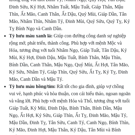
Đinh Sửu, Kỷ Hợi, Nhâm Tuất, Mậu Tuất, Giáp Thân, Mậu
Thìn, Ất Mão, Canh Thân, Ất Dậu, Quý Mùi, Giáp Dần, Tân
Mão, Nhâm Thìn, Nhâm Tý, Đinh Mùi, Quý Sửu, Quý Tỵ, Kỷ
Tỵ Bính Ngọ và Canh Dần.
Tỳ hưu màu xanh lá:
Giúp con đường công danh sự nghiệp
rộng mở, phát triển, thành công. Phù hợp với mệnh Mộc và
Hỏa, tương ứng với tuổi Nhâm Ngọ, Giáp Tuất, Tân Dậu, Kỷ
Mùi, Kỷ Hợi, Đinh Dậu, Mậu Tuất, Bính Thân, Mậu Thìn,
Bính Dần, Canh Thân, Mậu Ngọ, Quý Mùi, Ất Hợi, Tân Mão,
Kỷ Sửu, Nhâm Tý, Giáp Thìn, Quý Sửu, Ất Tỵ, Kỷ Tỵ, Đinh
Mão, Canh Dần và Mậu Tý.
Tỳ hưu màu hồng/tím:
Rất tốt cho gia đình, giúp vợ chồng
vui vẻ, hạnh phúc và hòa thuận, con cái hiếu thảo, ngoan ngoãn
và vâng lời. Phù hợp với mệnh Hỏa và Thổ, tương ứng với tuổi
Giáp Tuất, Kỷ Mùi, Đinh Dậu, Bính Thân, Bính Dần, Mậu
Ngọ, Ất Hợi, Kỷ Sửu, Giáp Thìn, Ất Tỵ, Đinh Mão, Mậu Tý,
Mậu Dần, Đinh Tỵ, Tân Sửu, Canh Tý, Canh Ngọ, Bính Thìn,
Kỷ Mão, Đinh Hợi, Mậu Thân, Kỷ Dậu, Tân Mùi và Bính