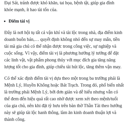
Đại Sát, tránh được khó khăn, tai họa, bệnh tật, giúp gia đình
khỏe mạnh, ít hao tài tốn của.
Điểm tài vị
Đây là nơi hội tụ tất cả vận khí và tài lộc trong nhà, địa điểm kinh
doanh buôn bán,… quyết định không nhỏ đến sự may mắn, tiền
tài mà gia chủ có thể nhận được trong công việc, sự nghiệp và
cuộc sống. Vì vậy, điểm tài vị là phương hướng lý tưởng để đặt
các linh vật, vật phẩm phong thủy với mục đích gia tăng năng
lượng tốt cho gia đình, giúp chiêu tài hút lộc, tăng thêm vận may.
Có thể xác định điểm tài vị dựa theo một trong ba trường phái là
Mệnh Lý, Huyền Không hoặc Bát Trạch. Trong đó, phổ biến nhất
là trường phái Mệnh Lý, bởi đơn giản và dễ hiểu nhưng vẫn có
thể đem đến hiệu quả rất cao nhờ được xem xét theo mệnh/tuổi
của gia chủ, nên khi đặt tỳ hưu trên bàn thờ Thần Tài theo hướng
này sẽ giúp tài lộc hanh thông, làm ăn kinh doanh thuận lợi và
thành công.