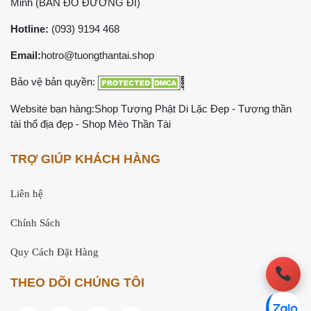
Minh (
BẢN ĐỒ ĐƯỜNG ĐI
)
Hotline:
(093) 9194 468
Email:
hotro@tuongthantai.shop
Bảo vệ bản quyền:
Website bạn hàng:
Shop Tượng Phật Di Lặc Đẹp
-
Tượng thần
tài thổ địa đẹp
-
Shop Mèo Thần Tài
TRỢ GIÚP KHÁCH HÀNG
Liên hệ
Chính Sách
Quy Cách Đặt Hàng
THEO DÕI CHÚNG TÔI