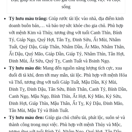
sống
Tỳ hưu màu trắng:
Giúp rước tài lộc vào nhà, địa điểm kinh
doanh buôn bán,… và bảo trợ sức khỏe cho gia chủ. Phù hợp
với mệnh Kim và Thủy, tương ứng với tuổi Canh Thìn, Bính
Tý, Giáp Ngọ, Quý Hợi, Tân Tỵ, Đinh Sửu, Ất Mùi, Nhâm
Tuất, Quý Dậu, Giáp Thân, Nhâm Dần, Ất Mão, Nhâm Thân,
Ất Dậu, Quý Mão, Giáp Dần, Giáp Tý, Nhâm Thìn, Tân Hợi,
Đinh Mùi, Ất Sửu, Quý Tỵ, Canh Tuất và Bsinh Ngọ.
Tỳ hưu màu đỏ:
Mang đến nguồn năng lượng tích cực, xua
đuổi đi tà khí, đem tới may mắn, tài lộc. Phù hợp với mệnh Hỏa
và Thổ, tương ứng với tuổi Giáp Tuất, Mậu Dần, Kỷ Mùi,
Đinh Tỵ, Đinh Dậu, Tân Sửu, Bính Thân, Canh Tý, Bính Dần,
Canh Ngọ, Mậu Ngọ, Bính Thìn, Ất Hợi, Kỷ Mão, Kỷ Sửu,
Đinh Hợi, Giáp Thìn, Mậu Thân, Ất Tỵ, Kỷ Dậu, Đinh Mão,
Tân Mùi, Mậu Tý và Bính Tuất.
Tỳ hưu màu đen:
Giúp gia chủ chiêu tài, phát lộc, suôn sẻ và
thành công trong mọi việc. Phù hợp với mệnh Thủy và Mộc,
tương ứng với tuổi Bính Tý, Nhâm Ngọ, Quý Hợi, Tân Dậu,