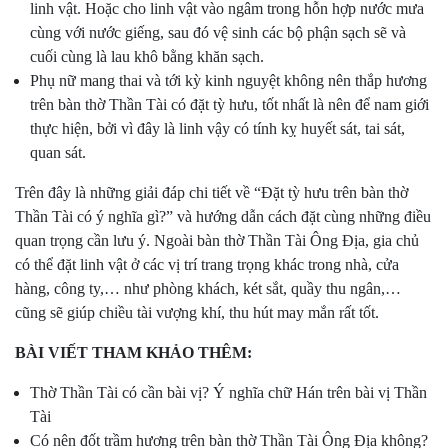
linh vật. Hoặc cho linh vật vào ngâm trong hỗn hợp nước mưa
cùng với nước giếng, sau đó vệ sinh các bộ phận sạch sẽ và
cuối cùng là lau khô bằng khăn sạch.
Phụ nữ mang thai và tới kỳ kinh nguyệt không nên thắp hương
trên bàn thờ Thần Tài có đặt tỳ hưu, tốt nhất là nên để nam giới
thực hiện, bởi vì đây là linh vậy có tính kỵ huyết sát, tai sát,
quan sát.
Trên đây là những giải đáp chi tiết về “Đặt tỳ hưu trên bàn thờ
Thần Tài có ý nghĩa gì?” và hướng dẫn cách đặt cùng những điều
quan trọng cần lưu ý. Ngoài bàn thờ Thần Tài Ông Địa, gia chủ
có thể đặt linh vật ở các vị trí trang trọng khác trong nhà, cửa
hàng, công ty,… như phòng khách, két sắt, quầy thu ngân,…
cũng sẽ giúp chiều tài vượng khí, thu hút may mắn rất tốt.
BÀI VIẾT THAM KHẢO THÊM:
Thờ Thần Tài có cần bài vị? Ý nghĩa chữ Hán trên bài vị Thần
Tài
Có nên đốt trầm hương trên bàn thờ Thần Tài Ông Địa không?