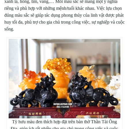
xanh lá, hồng, tím, vàng,… Mỗi màu sắc sẽ mang một ý nghĩa
riêng và phù hợp với những mệnh/tuổi khác nhau. Việc lựa chọn
đúng màu sắc sẽ giúp tác dụng phong thủy của linh vật được phát
huy tối đa, phù trợ cho gia chủ trong công việc, sự nghiệp và cuộc
sống.
Tỳ hưu màu đen thích hợp đặt trên bàn thờ Thần Tài Ông
Địa, giúp ích rất nhiều cho gia chủ trong công việc và cuộc