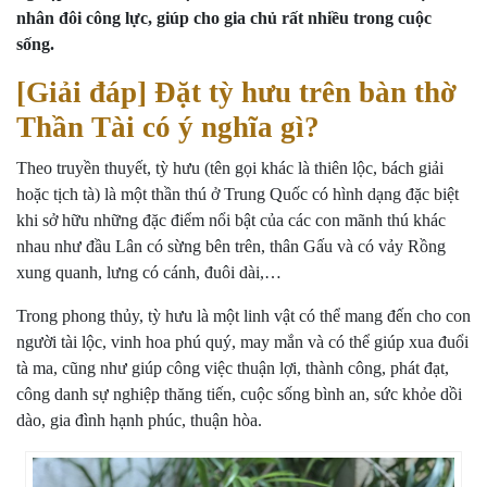
nhân đôi công lực, giúp cho gia chủ rất nhiều trong cuộc
sống.
[Giải đáp] Đặt tỳ hưu trên bàn thờ
Thần Tài có ý nghĩa gì?
Theo truyền thuyết, tỳ hưu (tên gọi khác là thiên lộc, bách giải
hoặc tịch tà) là một thần thú ở Trung Quốc có hình dạng đặc biệt
khi sở hữu những đặc điểm nổi bật của các con mãnh thú khác
nhau như đầu Lân có sừng bên trên, thân Gấu và có vảy Rồng
xung quanh, lưng có cánh, đuôi dài,…
Trong phong thủy, tỳ hưu là một linh vật có thể mang đến cho con
người tài lộc, vinh hoa phú quý, may mắn và có thể giúp xua đuổi
tà ma, cũng như giúp công việc thuận lợi, thành công, phát đạt,
công danh sự nghiệp thăng tiến, cuộc sống bình an, sức khỏe dồi
dào, gia đình hạnh phúc, thuận hòa.