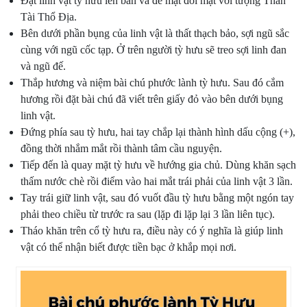
Đặt linh vật tỳ hưu lên bàn và để mặt đối mặt với
tượng Thần
Tài Thổ Địa
.
Bên dưới phần bụng của linh vật là thất thạch bảo, sợi ngũ sắc
cùng với ngũ cốc tạp. Ở trên người tỳ hưu sẽ treo sợi linh đan
và ngũ đế.
Thắp hương và niệm bài chú phước lành tỳ hưu. Sau đó cắm
hương rồi đặt bài chú đã viết trên giấy đỏ vào bên dưới bụng
linh vật.
Đứng phía sau tỳ hưu, hai tay chắp lại thành hình dấu cộng (+),
đồng thời nhắm mắt rồi thành tâm cầu nguyện.
Tiếp đến là quay mặt tỳ hưu về hướng gia chủ. Dùng khăn sạch
thấm nước chè rồi điểm vào hai mắt trái phải của linh vật 3 lần.
Tay trái giữ linh vật, sau đó vuốt đầu tỳ hưu bằng một ngón tay
phải theo chiều từ trước ra sau (lặp đi lặp lại 3 lần liên tục).
Tháo khăn trên cổ tỳ hưu ra, điều này có ý nghĩa là giúp linh
vật có thể nhận biết được tiền bạc ở khắp mọi nơi.