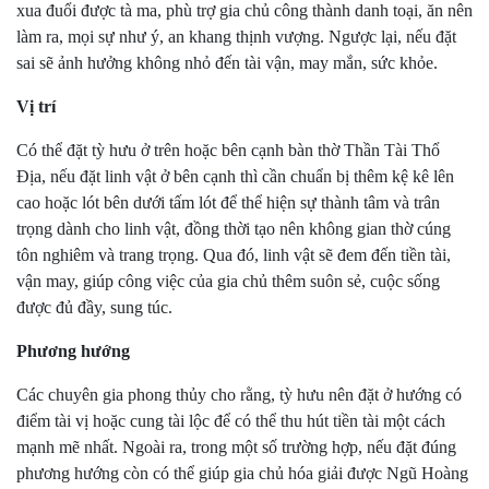
xua đuổi được tà ma, phù trợ gia chủ công thành danh toại, ăn nên
làm ra, mọi sự như ý, an khang thịnh vượng. Ngược lại, nếu đặt
sai sẽ ảnh hưởng không nhỏ đến tài vận, may mắn, sức khỏe.
Vị trí
Có thể đặt tỳ hưu ở trên hoặc bên cạnh bàn thờ Thần Tài Thổ
Địa, nếu đặt linh vật ở bên cạnh thì cần chuẩn bị thêm kệ kê lên
cao hoặc lót bên dưới tấm lót để thể hiện sự thành tâm và trân
trọng dành cho linh vật, đồng thời tạo nên không gian thờ cúng
tôn nghiêm và trang trọng. Qua đó, linh vật sẽ đem đến tiền tài,
vận may, giúp công việc của gia chủ thêm suôn sẻ, cuộc sống
được đủ đầy, sung túc.
Phương hướng
Các chuyên gia phong thủy cho rằng, tỳ hưu nên đặt ở hướng có
điểm tài vị hoặc cung tài lộc để có thể thu hút tiền tài một cách
mạnh mẽ nhất. Ngoài ra, trong một số trường hợp, nếu đặt đúng
phương hướng còn có thể giúp gia chủ hóa giải được Ngũ Hoàng