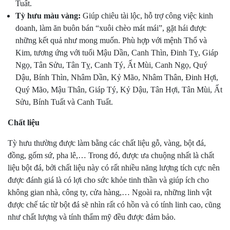
Tuất.
Tỳ hưu màu vàng:
Giúp chiêu tài lộc, hỗ trợ công việc kinh
doanh, làm ăn buôn bán “xuôi chèo mát mái”, gặt hái được
những kết quả như mong muốn. Phù hợp với mệnh Thổ và
Kim, tương ứng với tuổi Mậu Dần, Canh Thìn, Đinh Tỵ, Giáp
Ngọ, Tân Sửu, Tân Tỵ, Canh Tý, Ất Mùi, Canh Ngọ, Quý
Dậu, Bính Thìn, Nhâm Dần, Kỷ Mão, Nhâm Thân, Đinh Hợi,
Quý Mão, Mậu Thân, Giáp Tý, Kỷ Dậu, Tân Hợi, Tân Mùi, Ất
Sửu, Bính Tuất và Canh Tuất.
Chất liệu
Tỳ hưu thường được làm bằng các chất liệu gỗ, vàng, bột đá,
đồng, gốm sứ, pha lê,… Trong đó, được ưa chuộng nhất là chất
liệu bột đá, bởi chất liệu này có rất nhiều năng lượng tích cực nên
được đánh giá là có lợi cho sức khỏe tinh thần và giúp ích cho
không gian nhà, công ty, cửa hàng,… Ngoài ra, những linh vật
được chế tác từ bột đá sẽ nhìn rất có hồn và có tính linh cao, cũng
như chất lượng và tính thẩm mỹ đều được đảm bảo.